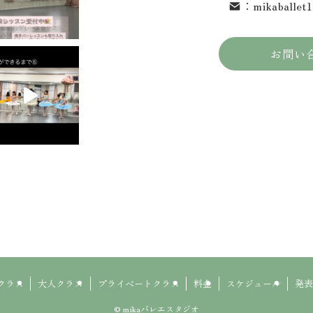
：
mikaballet
お問い
クラス
大人クラス
プライベートクラス
料金
スケジュール
発表
©
mikaバレエスタジオ