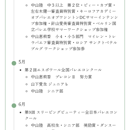
​中山陸 中３以上 第２位・ピィー・カブ賞・
左右木健一審査員特別賞・キーロフアカデミー
オブバレエオブワシントンⅮⅭサマーインテンシ
ブ参加権・針山愛美審査員特別賞・ベルリン国
立バレエ学校サマーワークショップ参加権
中山恵莉香 小４・小５部門 マイレン・トレ
ウバエフ審査員特別賞・ロシア サンクトペテル
ブルグ ワークショップ参加券
5月
第２回エスポワール全国バレエコンクール
中山恵莉香 プレコンⅡ 努力賞
山下愛生 ジュニアｂ
中山陸 シニア部
6月
第9回 スリーピングビューティー全日本バレエコン
クール
​中山陸 高校生・シニア部 奨励賞・ダンスー