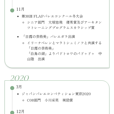
11月
第38回 FLAPバレエコンクール冬大会
シニア部門 大塚悠飛 優秀賞及びアーキタン
ツトレーニングプログラムスカラシップ賞
「日露の芸術美」バレエガラ出演
イリーナぺレンとマラトシュミノフと共演する
「日露の芸術美」
「白鳥の湖」よりパドトロワのパドゥドゥ 中
山陸 出演
2020
3月
ジャパンバレエコンペティション東京2020
C08部門 小川采笑 奨励賞
12月