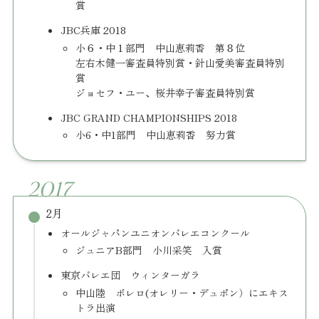
賞
JBC兵庫 2018
小６・中１部門 中山恵莉香 第８位
左右木健一審査員特別賞・針山愛美審査員特別
賞
ジョセフ・ユー、桜井幸子審査員特別賞
JBC GRAND CHAMPIONSHIPS 2018
小6・中1部門 中山恵莉香 努力賞
2017
2月
オールジャパンユニオンバレエコンクール
ジュニアB部門 小川采笑 入賞
東京バレエ団 ウィンターガラ
中山陸 ボレロ(オレリー・デュポン）にエキス
トラ出演