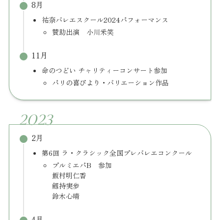
8月
祐奈バレエスクール2024パフォーマンス
賛助出演 小川釆笑
11月
命のつどい チャリティーコンサート参加
パリの喜びより・バリエーション作品
2023
2月
第6回 ラ・クラシック全国プレバレエコンクール
プルミエパB 参加
飯村明仁香
劔持実歩
鈴木心晴
4月