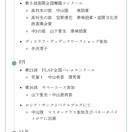
第５回座間全国舞踊コンクール
高校生の部 中山陸 奨励賞
高校生の部 宮原優花 準奨励賞・座間文化芸
術振興会賞
中3の部 山下愛生 準奨励賞
ヴィスラフ・デュデックワークショップ参加
半沢澪子
8月
第21回 FLAP全国バレエコンクール
児童Ⅰ 中山美香 優秀賞
第36回 サマーコース参加
山下愛生・中山恵莉香
ロシア・サンクトペテルブルグにて
中山陸 マスタークラス参加及びパキータパド
トロワに出演
11月