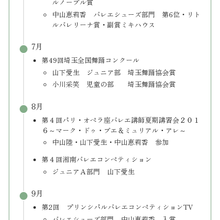
ルノーブル賞
中山恵莉香 バレエシューズ部門 第6位・リト
ルバレリーナ賞・副賞ミキハウス
7月
第49回埼玉全国舞踊コンクール
​山下愛生 ジュニア部 埼玉舞踊協会賞
小川采笑 児童の部 埼玉舞踊協会賞
8月
第４回パリ・オペラ座バレエ講師夏期講習会２０１
６～マーク・ドゥ・ブエ＆ミュリアル・アレ～
中山陸・山下愛生・中山恵莉香 参加
第４回湘南バレエコンペティション
ジュニアＡ部門 山下愛生
9月
第2回 プリンシパルバレエコンペティションTV
バレエシューズ部門 中山恵莉香 入賞