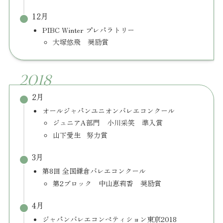
12月
PIBC Winter プレパラトリー
大塚悠飛 奨励賞​
2018
2月
オールジャパンユニオンバレエコンクール
ジュニアA部門 小川采笑 準入賞
山下愛生 努力賞
3月
第8回 全国鎌倉バレエコンクール
第2ブロック 中山恵莉香 奨励賞
4月
ジャパンバレエコンペティション東京2018