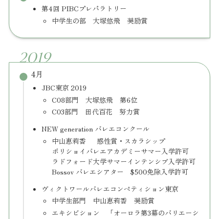
第4回 PIBCプレパラトリー
中学生の部 大塚悠飛 奨励賞
2019
4月
JBC東京 2019
C08部門 大塚悠飛 第6位
C03部門 田代百花 努力賞
NEW generation バレエコンクール
中山恵莉香 感性賞・スカラシップ
ボリショイバレエアカデミーサマー入学許可
ラドフォード大学サマーインテンシブ入学許可
Bossov バレエシアター $500免除入学許可
ヴィクトワールバレエコンペティション東京
中学生部門 中山恵莉香 奨励賞
エキシビション 「オーロラ第3幕のバリエーシ