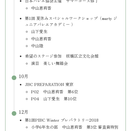
日本バレエ協会主催 サマーコース修了
中山恵莉香
第1回 夏休みスペシャルワークショップ（marty ジ
ュニアバレエアカデミー ）
山下愛生
中山恵莉香
中山陸
希望のステージ参加 板橋区立文化会館
演目 楽しい舞踏会
10月
JBC PREPARATION 東京
P02 中山恵莉香 第6位
P04 山下愛生 第10位
12月
第1回PIBC Winter プレパラトリー2018
小学6年生の部 中山恵莉香 第3位 審査員特別