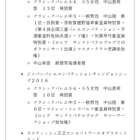
クラシックバレエ小４．小５女性 中山恵莉
香 １３位 奨励賞
​クラシックバレエ中３・一般男性 中山陸 第
１位・技術賞・芸術賞樫野隆幸審査員特別賞・
《第４回全国三重バレエコンペティション・予
選審査料免除決選シード権》・矢頭早弓審査員
特別賞・《ロシア サンクトペテルブルグでの
ガラコンサート出演とマスタークラス受講参加
権》
中山美香 最優秀指導者賞
ジャパンバレエコンペティションチャンピョンシッ
プ２０１６
クラシックバレエ小４・小５女性 中山恵莉
香 １６位 奨励賞
クラシックバレエ中３・一般男性 中山陸 第
６位・マイレン・トレウバエフ審査員特別賞・
《ロシア サンクトペテルブルグ サマーワー
クショップ参加権》
スコティッシュ王立コンセバトワールオブスコット
ランド