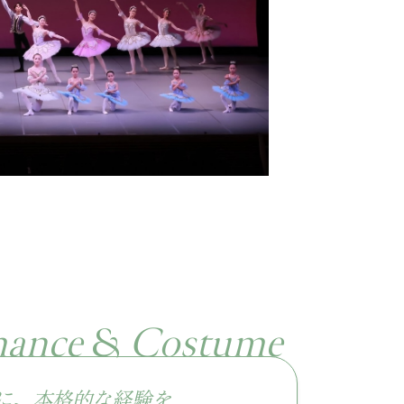
mance
&
Costume
に、本格的な経験を