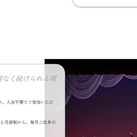
理なく続けられる環
り、入会不要でご参加いただ
）と月謝制から、毎月ご自身の
。