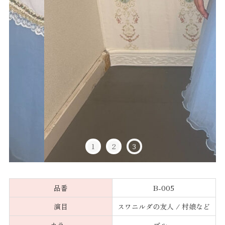
1
2
3
品番
B-005
演目
スワニルダの友人 / 村娘など