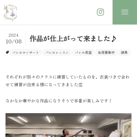
2024
作品が仕上がって来ました♪
10/08
バレエコンサート
バレエレッスン
バレエ教室
生徒募集中
練馬
それぞれが別々のクラスに練習していたものを、衣裳つきで合わ
せて練習が出来る様になってきました👏
なかなか華やかな作品になりそうで本番が楽しみです！