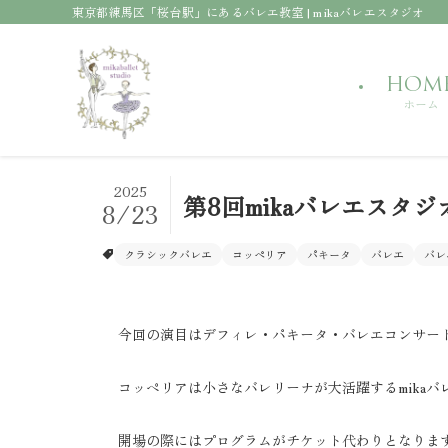
東京都練馬区「桜台駅」にあるバレエ教室 | mikaバレエスタジオ
HOM
ホーム
2025
第8回mikaバレエスタ
8/23
クラシックバレエ
コッペリア
パキータ
バレエ
バレ
今回の演目はデフィレ・パキータ・バレエコンサー
コッペリアは小さなバレリーナが大活躍するmikaバ
開場の際にはプログラムがチケット代わりとなりま