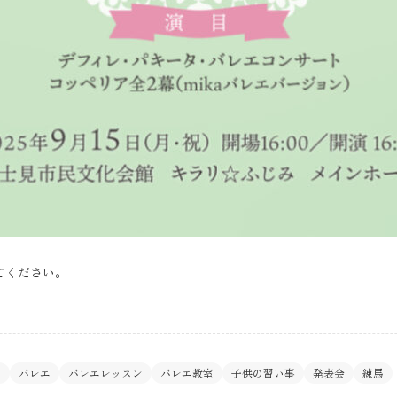
てください。
タ
バレエ
バレエレッスン
バレエ教室
子供の習い事
発表会
練馬