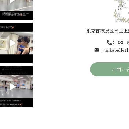
東京都練馬区豊玉上2-
：
080-
：
mikaballet
お問い